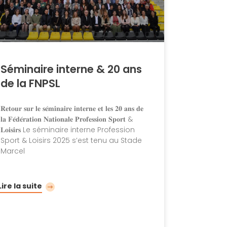
Séminaire interne & 20 ans
de la FNPSL
𝐑𝐞𝐭𝐨𝐮𝐫 𝐬𝐮𝐫 𝐥𝐞 𝐬𝐞́𝐦𝐢𝐧𝐚𝐢𝐫𝐞 𝐢𝐧𝐭𝐞𝐫𝐧𝐞 𝐞𝐭 𝐥𝐞𝐬 𝟐𝟎 𝐚𝐧𝐬 𝐝𝐞
𝐥𝐚 𝐅𝐞́𝐝𝐞́𝐫𝐚𝐭𝐢𝐨𝐧 𝐍𝐚𝐭𝐢𝐨𝐧𝐚𝐥𝐞 𝐏𝐫𝐨𝐟𝐞𝐬𝐬𝐢𝐨𝐧 𝐒𝐩𝐨𝐫𝐭 &
𝐋𝐨𝐢𝐬𝐢𝐫𝐬 Le séminaire interne Profession
Sport & Loisirs 2025 s’est tenu au Stade
Marcel
Lire la suite