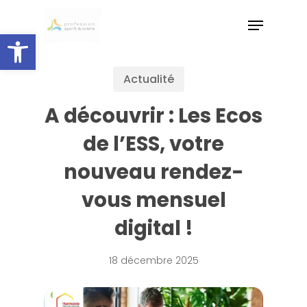
Skip
to
Ouvrir la barre d’outils
main
content
Actualité
A découvrir : Les Ecos
de l’ESS, votre
nouveau rendez-
vous mensuel
digital !
18 décembre 2025